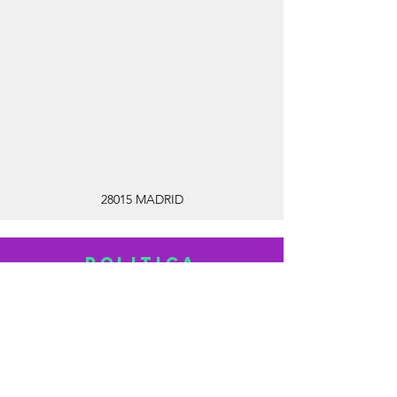
28015 MADRID
Politica
de
COOKIES
C/ANDRES MELLADO 33 - LOCAL 11
28015 MADRID
CITA PREVIA :