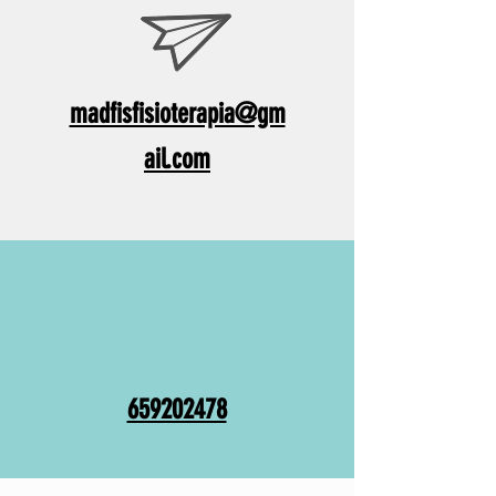
madfisfisioterapia@gm
ail.com
659202478